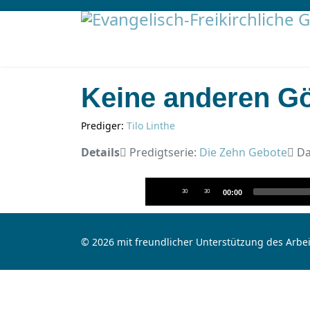
Keine anderen Gö
Prediger:
Tilo Linthe
Details
Predigtserie:
Die Zehn Gebote
Da
Audio
30
30
00:00
Player
© 2026 mit freundlicher Unterstützung des Arbei